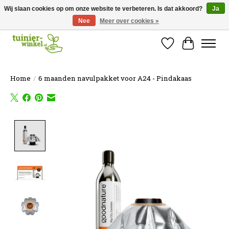
Wij slaan cookies op om onze website te verbeteren. Is dat akkoord?
Ja
Nee
Meer over cookies »
Online tuinartikelen kopen ✓ Online sinds 2007 ✓ Thuiswinkel Waarborg
Verlanglijst
Winkelw
Home
/
6 maanden navulpakket voor A24 - Pindakaas
Product image slideshow Items