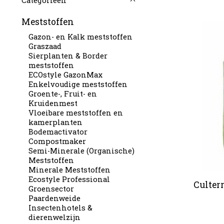
Categorieën
Meststoffen
Gazon- en Kalk meststoffen
Graszaad
Sierplanten & Border
meststoffen
ECOstyle GazonMax
Enkelvoudige meststoffen
Groente-, Fruit- en
Kruidenmest
Vloeibare meststoffen en
kamerplanten
Bodemactivator
Compostmaker
Semi-Minerale (Organische)
Meststoffen
Minerale Meststoffen
Ecostyle Professional
Culter
Groensector
Paardenweide
Insectenhotels &
dierenwelzijn