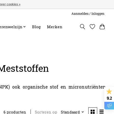
over cookies »
Aanmelden / Inloggen
erenwelzijn
Blog
Merken
Meststoffen
(NPK) ook organische stof en micronutriënten
9.2
Sorteren op
Standaard
6 producten