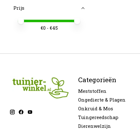
Prijs
Minimale prijswaarde
Price maximum value
€
0
- €
45
Categorieën
Meststoffen
Ongedierte & Plagen
Onkruid & Mos
Tuingereedschap
Dierenwelzijn