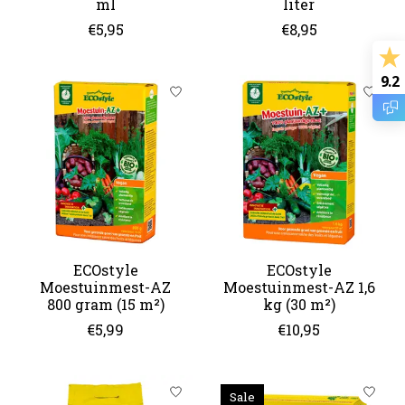
ml
liter
€5,95
€8,95
9.2
ECOstyle
ECOstyle
Moestuinmest-AZ
Moestuinmest-AZ 1,6
800 gram (15 m²)
kg (30 m²)
€5,99
€10,95
Sale