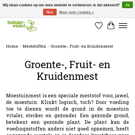
Wij slaan cookies op om onze website te verbeteren. Is dat akkoord?
Ja
Nee
Meer over cookies »
Online tuinartikelen kopen ✓ Online sinds 2007 ✓ Thuiswinkel Waarborg
Verlanglijst
Winkelw
Home
/
Meststoffen
/
Groente-, Fruit- en Kruidenmest
Groente-, Fruit- en
Kruidenmest
Moestuinmest is een speciale meststof voor, jawel,
de moestuin. Klinkt logisch, toch? Door voeding
toe te dienen wordt de grond in de moestuin
vitaler, sterker en gezonder. Een gezonde grond,
betekent een gezonde plant. De plant kan de
voedingsstoffen anders niet goed opnemen, heeft