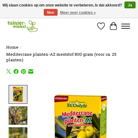
Wij slaan cookies op om onze website te verbeteren. Is dat akkoord?
Ja
Nee
Meer over cookies »
Online tuinartikelen kopen ✓ Online sinds 2007 ✓ Thuiswinkel Waarborg
Verlanglijst
Winkelw
Home
/
Mediterrane planten-AZ meststof 800 gram (voor ca. 25
planten)
Product image slideshow Items