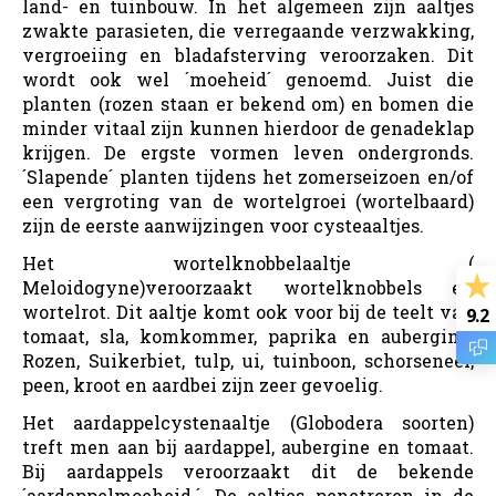
land- en tuinbouw. In het algemeen zijn aaltjes
zwakte parasieten, die verregaande verzwakking,
vergroeiing en bladafsterving veroorzaken. Dit
wordt ook wel ´moeheid´ genoemd. Juist die
planten (rozen staan er bekend om) en bomen die
minder vitaal zijn kunnen hierdoor de genadeklap
krijgen. De ergste vormen leven ondergronds.
´Slapende´ planten tijdens het zomerseizoen en/of
een vergroting van de wortelgroei (wortelbaard)
zijn de eerste aanwijzingen voor cysteaaltjes.
Het wortelknobbelaaltje (
Meloidogyne)veroorzaakt wortelknobbels en
wortelrot. Dit aaltje komt ook voor bij de teelt van
9.2
tomaat, sla, komkommer, paprika en aubergine.
Rozen, Suikerbiet, tulp, ui, tuinboon, schorseneer,
peen, kroot en aardbei zijn zeer gevoelig.
Het aardappelcystenaaltje (Globodera soorten)
treft men aan bij aardappel, aubergine en tomaat.
Bij aardappels veroorzaakt dit de bekende
´aardappelmoeheid.´. De aaltjes penetreren in de