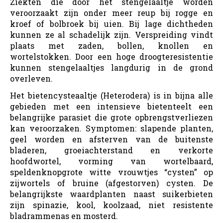
Ziekten die door het stengelaaltje worden
veroorzaakt zijn onder meer reup bij rogge en
kroef of bolbroek bij uien. Bij lage dichtheden
kunnen ze al schadelijk zijn. Verspreiding vindt
plaats met zaden, bollen, knollen en
wortelstokken. Door een hoge droogteresistentie
kunnen stengelaaltjes langdurig in de grond
overleven.
Het bietencysteaaltje (Heterodera) is in bijna alle
gebieden met een intensieve bietenteelt een
belangrijke parasiet die grote opbrengstverliezen
kan veroorzaken. Symptomen: slapende planten,
geel worden en afsterven van de buitenste
bladeren, groeiachterstand en verkorte
hoofdwortel, vorming van wortelbaard,
speldenknopgrote witte vrouwtjes “cysten” op
zijwortels of bruine (afgestorven) cysten. De
belangrijkste waardplanten naast suikerbieten
zijn spinazie, kool, koolzaad, niet resistente
bladrammenas en mosterd.