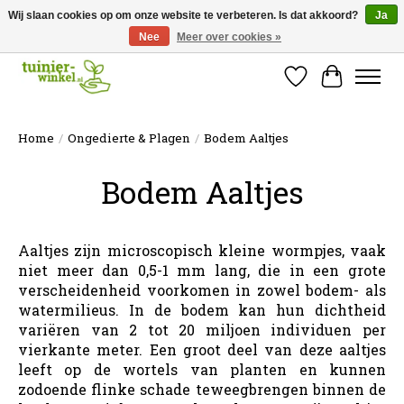
Wij slaan cookies op om onze website te verbeteren. Is dat akkoord?
Ja
Nee
Meer over cookies »
Online tuinartikelen kopen ✓ Online sinds 2007 ✓ Thuiswinkel Waarborg
Verlanglijst
Winkelw
Home
/
Ongedierte & Plagen
/
Bodem Aaltjes
Bodem Aaltjes
Aaltjes zijn microscopisch kleine wormpjes, vaak
niet meer dan 0,5-1 mm lang, die in een grote
verscheidenheid voorkomen in zowel bodem- als
watermilieus. In de bodem kan hun dichtheid
variëren van 2 tot 20 miljoen individuen per
vierkante meter. Een groot deel van deze aaltjes
leeft op de wortels van planten en kunnen
zodoende flinke schade teweegbrengen binnen de