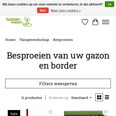
Wij slaan cookies op om onze website te verbeteren. Is dat akkoord?
Ja
Nee
Meer over cookies »
Online tuinartikelen kopen ✓ Online sinds 2007 ✓ Thuiswinkel Waarborg
Verlanglijst
Winkelw
Home
/
Tuingereedschap
/
Besproeien
Besproeien van uw gazon
en border
Filters weergeven
11 producten
Sorteren op
Standaard
Sale