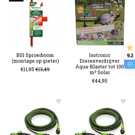
BSI Sproeiboom
Isotronic
9.2
(montage op gieter)
Dierenverdrijver
Aqua-Blaster tot 100
€11,95
€13,49
m² Solar
€44,95