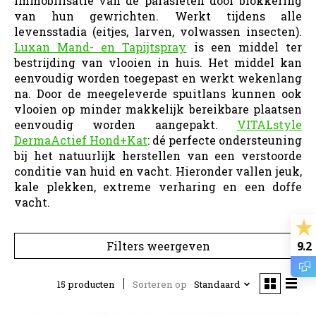
immobilisatie van de parasieten door blokkering
van hun gewrichten. Werkt tijdens alle
levensstadia (eitjes, larven, volwassen insecten).
Luxan Mand- en Tapijtspray
is een middel ter
bestrijding van vlooien in huis. Het middel kan
eenvoudig worden toegepast en werkt wekenlang
na. Door de meegeleverde spuitlans kunnen ook
vlooien op minder makkelijk bereikbare plaatsen
eenvoudig worden aangepakt.
VITALstyle
DermaActief Hond+Kat
: dé perfecte ondersteuning
bij het natuurlijk herstellen van een verstoorde
conditie van huid en vacht. Hieronder vallen jeuk,
kale plekken, extreme verharing en een doffe
vacht.
9.2
Filters weergeven
15 producten
Sorteren op
Standaard