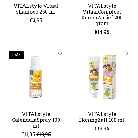
VITALstyle Vitaal
VITALstyle
shampoo 250 ml
VitaalCompleet
DermaActief 200
€3,95
gram
€14,95
Sale
VITALstyle
VITALstyle
CalendulaSpray 100
HoningZalf 100 ml
ml
€19,95
€11,95
€13,95