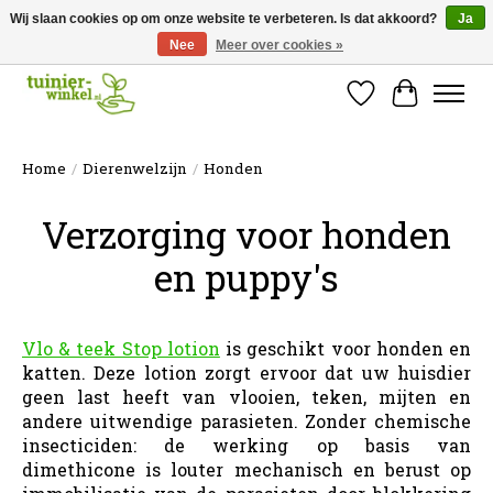
Wij slaan cookies op om onze website te verbeteren. Is dat akkoord?
Ja
Nee
Meer over cookies »
Online tuinartikelen kopen ✓ Online sinds 2007 ✓ Thuiswinkel Waarborg
Verlanglijst
Winkelw
Home
/
Dierenwelzijn
/
Honden
Verzorging voor honden
en puppy's
Vlo & teek Stop lotion
is geschikt voor honden en
katten. Deze lotion zorgt ervoor dat uw huisdier
geen last heeft van vlooien, teken, mijten en
andere uitwendige parasieten. Zonder chemische
insecticiden: de werking op basis van
dimethicone is louter mechanisch en berust op