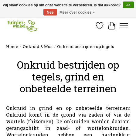
Wij slaan cookies op om onze website te verbeteren. Is dat akkoord?
Ja
Nee
Meer over cookies »
Online tuinartikelen kopen ✓ Online sinds 2007 ✓ Thuiswinkel Waarborg
Verlanglijst
Winkelw
Home
/
Onkruid & Mos
/
Onkruid bestrijden op tegels
Onkruid bestrijden op
tegels, grind en
onbeteelde terreinen
Onkruid in grind en
op onbeteelde terreinen:
Onkruid komt in de grond via zaden of via de
wortels (rhizomen). De onkruiden worden daarom
gerangschikt in zaad- of wortelonkruiden.
Wortelonkruiden hebben een hardnekkig