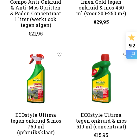
Compo Anti-Onkruid
Imex Gold tegen
& Anti-Mos Opritten
onkruid & mos 450
& Paden Concentraat
ml (voor 200-250 m²)
1 liter (werkt ook
€29,95
tegen algen)
€21,95
9.2
ECOstyle Ultima
ECOstyle Ultima
tegen onkruid & mos
tegen onkruid & mos
750 ml
510 ml (concentraat)
(gebruiksklaar)
€15,95