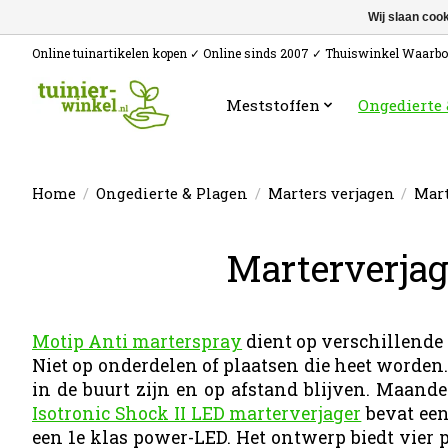
Wij slaan coo
Online tuinartikelen kopen ✓ Online sinds 2007 ✓ Thuiswinkel Waarb
Meststoffen
Ongedierte
Home
/
Ongedierte & Plagen
/
Marters verjagen
/
Mart
Marterverjag
Motip Anti marterspray
dient op verschillende
Niet op onderdelen of plaatsen die heet worden
in de buurt zijn en op afstand blijven. Maande
Isotronic Shock II LED marterverjager
bevat een
een 1e klas power-LED. Het ontwerp biedt vie