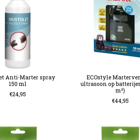
et Anti-Marter spray
ECOstyle Marterver
150 ml
ultrasoon op batterijen
m²)
€24,95
€44,95