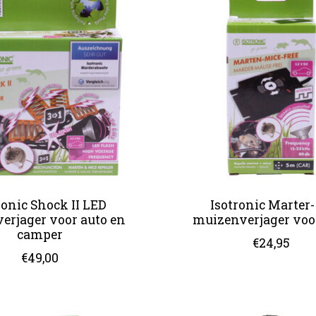
ronic Shock II LED
Isotronic Marter-
erjager voor auto en
muizenverjager voo
camper
€24,95
€49,00