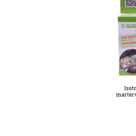
Isot
marterv