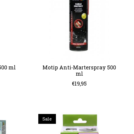
500 ml
Motip Anti-Marterspray 500
ml
€19,95
Sale