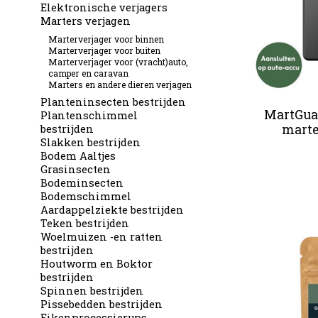
Elektronische verjagers
Marters verjagen
Marterverjager voor binnen
Marterverjager voor buiten
Marterverjager voor (vracht)auto,
camper en caravan
Marters en andere dieren verjagen
Planteninsecten bestrijden
MartGuar
Plantenschimmel
marte
bestrijden
Slakken bestrijden
Bodem Aaltjes
Grasinsecten
Bodeminsecten
Bodemschimmel
Aardappelziekte bestrijden
Teken bestrijden
Woelmuizen -en ratten
bestrijden
Houtworm en Boktor
bestrijden
Spinnen bestrijden
Pissebedden bestrijden
Eikenprocessierups