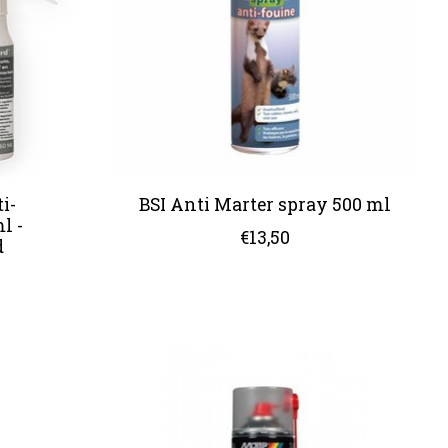
i-
BSI Anti Marter spray 500 ml
l -
€13,50
d