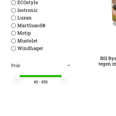
ECOstyle
Isotronic
Luxan
MartGuard®
Motip
Mustolet
Windhager
BSI By
tegen m
Prijs
Minimale prijswaarde
Price maximum value
€
0
- €
50