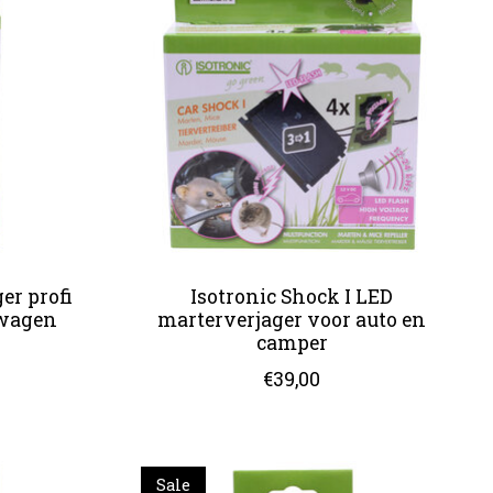
er profi
Isotronic Shock I LED
twagen
marterverjager voor auto en
camper
€39,00
Sale