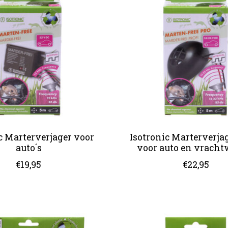
c Marterverjager voor
Isotronic Marterverjag
auto´s
voor auto en vrach
€19,95
€22,95