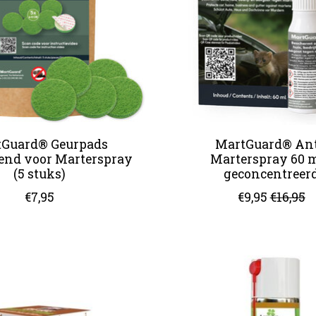
Guard® Geurpads
MartGuard® Ant
end voor Marterspray
Marterspray 60 m
(5 stuks)
geconcentreer
€7,95
€9,95
€16,95