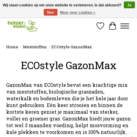
Wij slaan cookies op om onze website te verbeteren. Is dat akkoord?
Ja
Nee
Meer over cookies »
Online tuinartikelen kopen ✓ Online sinds 2007 ✓ Thuiswinkel Waarborg
Verlanglijst
Winkelw
Home
/
Meststoffen
/
ECOstyle GazonMax
ECOstyle GazonMax
GazonMax van ECOstyle bevat een krachtige mix
van meststoffen, biologische graszaden,
waterkalk en bodemleven die je het hele jaar door
kunt gebruiken. Eén keer strooien en binnen de
kortste keren geniet je maximaal van sterker,
voller en groener gras. GazonMax biedt jouw gazon
tot wel 3 maanden voeding, helpt mosvorming en
kale plekken te voorkomen en is 100% natuurlijk.