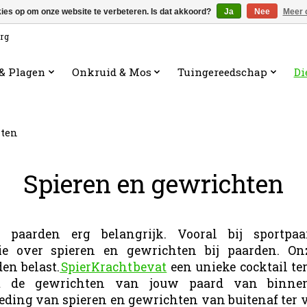
kies op om onze website te verbeteren. Is dat akkoord?
Ja
Nee
Meer 
org
 & Plagen
Onkruid & Mos
Tuingereedschap
Di
hten
Spieren en gewrichten
 paarden erg belangrijk. Vooral bij sportpaa
tie over spieren en gewrichten bij paarden. On
en belast.
SpierKracht bevat
een unieke cocktail te
t de gewrichten van jouw paard van binnenui
eding van spieren en gewrichten van buitenaf ter 