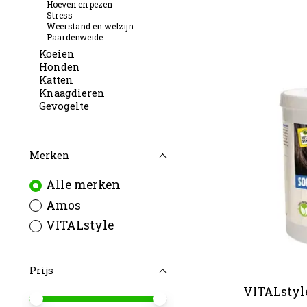
Hoeven en pezen
Stress
Weerstand en welzijn
Paardenweide
Koeien
Honden
Katten
Knaagdieren
Gevogelte
Merken
Alle merken
Amos
VITALstyle
Prijs
VITALstyl
Minimale prijswaarde
Price maximum value