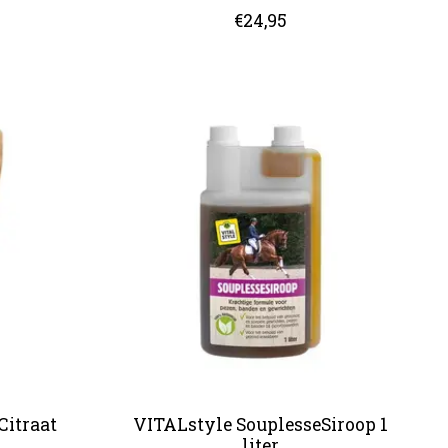
€24,95
itraat
VITALstyle SouplesseSiroop 1
liter