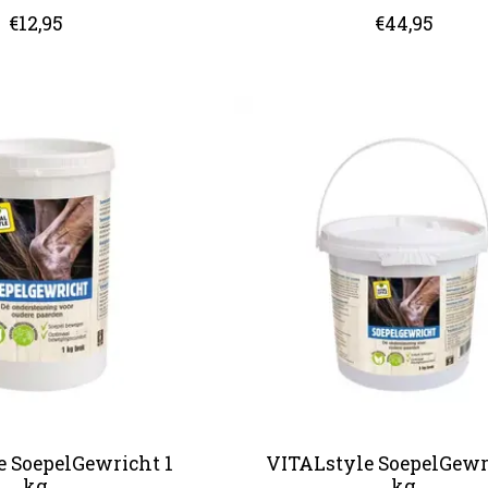
€12,95
€44,95
e SoepelGewricht 1
VITALstyle SoepelGewr
kg
kg