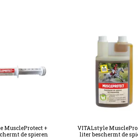
e MuscleProtect +
VITALstyle MuscleProt
schermt de spieren
liter beschermt de sp