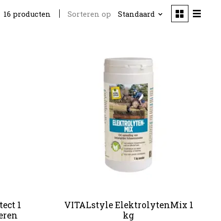
Sorteren op
Standaard
16 producten
ect 1
VITALstyle ElektrolytenMix 1
ieren
kg