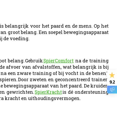
is belangrijk voor het paard en de mens. Op het
 van groot belang. Een soepel bewegingsapparaat
j de voeding.
ot belang. Gebruik
SpierComfort
na de training
 afvoer van afvalstoffen, wat belangrijk is bij
 na een zware training of bij vocht in de benen?
spieren. Door zweten en geconcentreerd trainen
9.2
hele bewegingsapparaat van het paard. De kruiden
 en gewrichten.
SpierKracht
is dé ondersteuning
xtra kracht en uithoudingsvermogen.