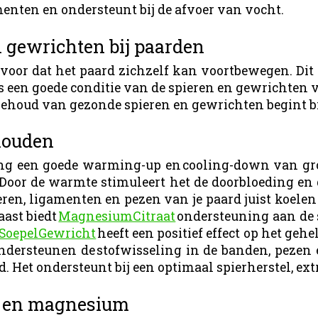
menten en ondersteunt bij de afvoer van vocht.
n gewrichten bij paarden
voor dat het paard zichzelf kan voortbewegen. Dit 
s een goede conditie van de spieren en gewrichten
t behoud van gezonde spieren en gewrichten begint bi
houden
ning een goede warming-up en cooling-down van gro
oor de warmte stimuleert het de doorbloeding en de
eren, ligamenten en pezen van je paard juist koelen
aast biedt
MagnesiumCitraat
ondersteuning aan de 
SoepelGewricht
heeft een positief effect op het ge
ndersteunen de stofwisseling in de banden, pezen
d. Het ondersteunt bij een optimaal spierherstel, e
en en magnesium