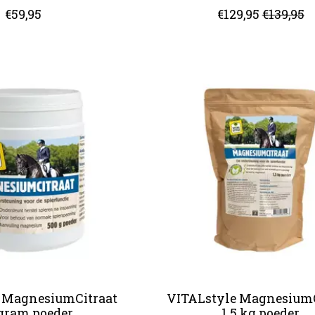
€59,95
€129,95
€139,95
 MagnesiumCitraat
VITALstyle MagnesiumC
gram poeder
1.5 kg poeder