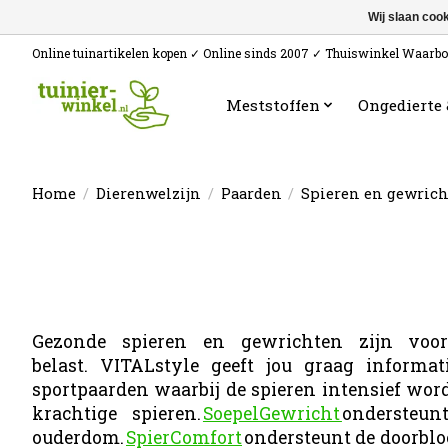
Wij slaan coo
Online tuinartikelen kopen ✓ Online sinds 2007 ✓ Thuiswinkel Waarb
Meststoffen
Ongedierte
Home
/
Dierenwelzijn
/
Paarden
/
Spieren en gewric
Gezonde spieren en gewrichten zijn voor
belast. VITALstyle geeft jou graag informa
sportpaarden waarbij de spieren intensief word
krachtige spieren.
SoepelGewricht
ondersteun
ouderdom.
SpierComfort
ondersteunt de doorblo