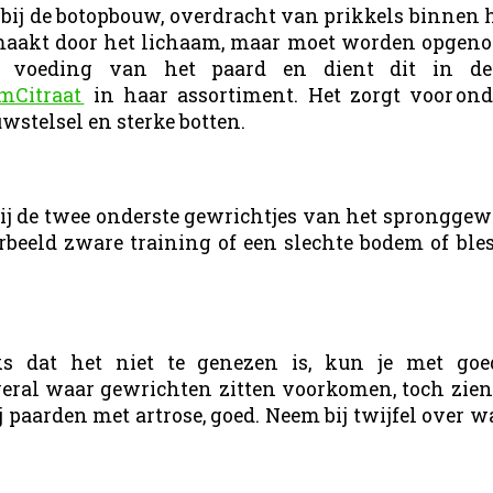
 bij de botopbouw, overdracht van prikkels binnen 
maakt door het lichaam, maar moet worden opgeno
se voeding van het paard en dient dit in 
mCitraat
in haar assortiment. Het zorgt voor on
stelsel en sterke botten.
bij de twee onderste gewrichtjes van het spronggew
orbeeld zware training of een slechte bodem of ble
ks dat het niet te genezen is, kun je met go
veral waar gewrichten zitten voorkomen, toch zien 
paarden met artrose, goed. Neem bij twijfel over wa