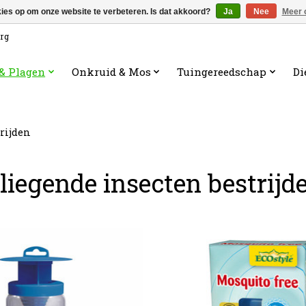
kies op om onze website te verbeteren. Is dat akkoord?
Ja
Nee
Meer 
org
 & Plagen
Onkruid & Mos
Tuingereedschap
Di
rijden
liegende insecten bestrijd