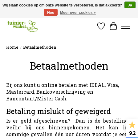
Wij slaan cookies op om onze website te verbeteren. Is dat akkoord?
Ja
Nee
Meer over cookies »
Online tuinartikelen kopen ✓ Online sinds 2007 ✓ Thuiswinkel Waarborg
Verlanglijst
Winkelw
Home
/
Betaalmethoden
Betaalmethoden
Bij ons kunt u online betalen met IDEAL, Visa,
Mastercard, Bankoverschrijving en
Bancontant/Mister Cash.
Betaling mislukt of geweigerd
Is er geld afgeschreven? Dan is de bestelling
veilig bij ons binnengekomen. Het kan in
9.2
sommige gevallen één uur duren voordat je een