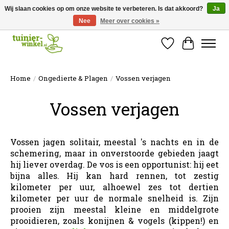
Wij slaan cookies op om onze website te verbeteren. Is dat akkoord?
Ja
Nee
Meer over cookies »
Online tuinartikelen kopen ✓ Online sinds 2007 ✓ Thuiswinkel Waarborg
Verlanglijst
Winkelw
Home
/
Ongedierte & Plagen
/
Vossen verjagen
Vossen verjagen
Vossen jagen solitair, meestal 's nachts en in de
schemering, maar in onverstoorde gebieden jaagt
hij liever overdag. De vos is een opportunist: hij eet
bijna alles. Hij kan hard rennen, tot zestig
kilometer per uur, alhoewel zes tot dertien
kilometer per uur de normale snelheid is. Zijn
prooien zijn meestal kleine en middelgrote
prooidieren, zoals konijnen & vogels (kippen!) en