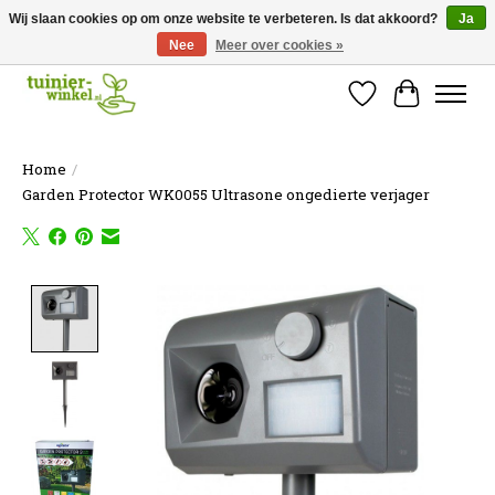
Wij slaan cookies op om onze website te verbeteren. Is dat akkoord?
Ja
Nee
Meer over cookies »
Online tuinartikelen kopen ✓ Online sinds 2007 ✓ Thuiswinkel Waarborg
Verlanglijst
Winkelw
Home
/
Garden Protector WK0055 Ultrasone ongedierte verjager
Product image slideshow Items