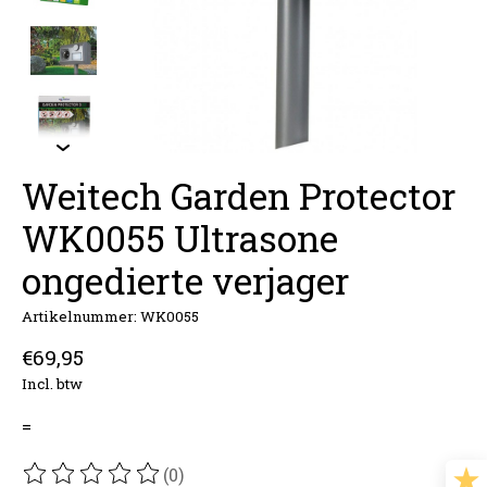
Weitech Garden Protector
WK0055 Ultrasone
ongedierte verjager
Artikelnummer: WK0055
€69,95
Incl. btw
=
(0)
De beoordeling van dit product is
0
van de 5