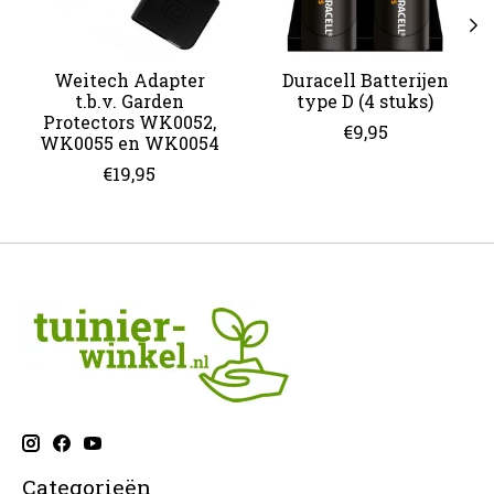
Weitech Adapter
Duracell Batterijen
t.b.v. Garden
type D (4 stuks)
Protectors WK0052,
€9,95
WK0055 en WK0054
€19,95
Categorieën