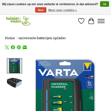
Wij slaan cookies op om onze website te verbeteren. Is dat akkoord?
Ja
Nee
Meer over cookies »
Online tuinartikelen kopen ✓ Online sinds 2007 ✓ Thuiswinkel Waarborg
Verlanglijst
Winkelw
Home
/
universele batterijen oplader
Product image slideshow Items