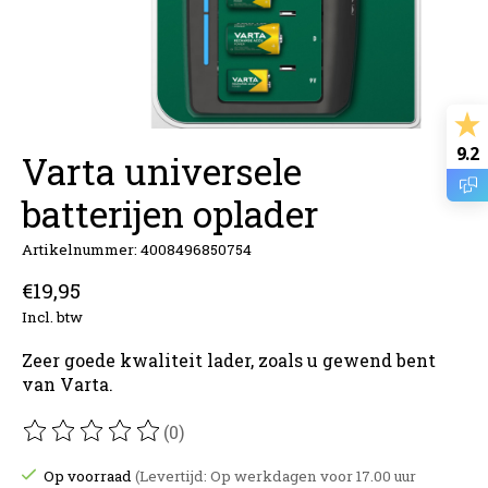
9.2
Varta universele
batterijen oplader
Artikelnummer: 4008496850754
€19,95
Incl. btw
Zeer goede kwaliteit lader, zoals u gewend bent
van Varta.
(0)
De beoordeling van dit product is
0
van de 5
Op voorraad
(Levertijd: Op werkdagen voor 17.00 uur