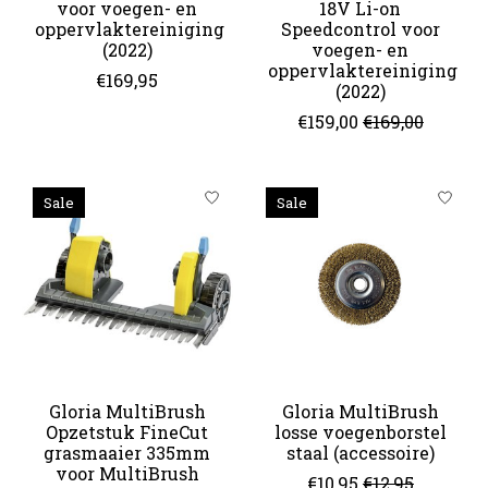
voor voegen- en
18V Li-on
oppervlaktereiniging
Speedcontrol voor
(2022)
voegen- en
oppervlaktereiniging
€169,95
(2022)
€159,00
€169,00
Sale
Sale
Gloria MultiBrush
Gloria MultiBrush
Opzetstuk FineCut
losse voegenborstel
grasmaaier 335mm
staal (accessoire)
voor MultiBrush
€10,95
€12,95