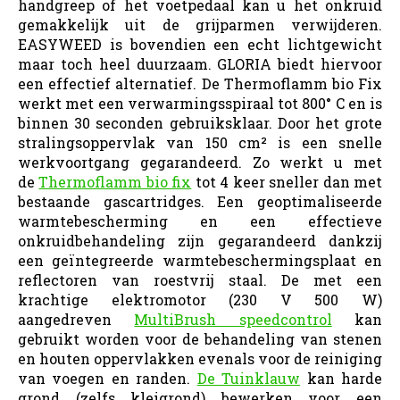
handgreep of het voetpedaal kan u het onkruid
gemakkelijk uit de grijparmen verwijderen.
EASYWEED is bovendien een echt lichtgewicht
maar toch heel duurzaam. GLORIA biedt hiervoor
een effectief alternatief. De Thermoflamm bio Fix
werkt met een verwarmingsspiraal tot 800° C en is
binnen 30 seconden gebruiksklaar. Door het grote
stralingsoppervlak van 150 cm² is een snelle
werkvoortgang gegarandeerd. Zo werkt u met
de
Thermoflamm bio fix
tot 4 keer sneller dan met
bestaande gascartridges. Een geoptimaliseerde
warmtebescherming en een effectieve
onkruidbehandeling zijn gegarandeerd dankzij
een geïntegreerde warmtebeschermingsplaat en
reflectoren van roestvrij staal. De met een
krachtige elektromotor (230 V 500 W)
aangedreven
MultiBrush speedcontrol
kan
gebruikt worden voor de behandeling van stenen
en houten oppervlakken evenals voor de reiniging
van voegen en randen.
De Tuinklauw
kan harde
grond (zelfs kleigrond) bewerken voor een