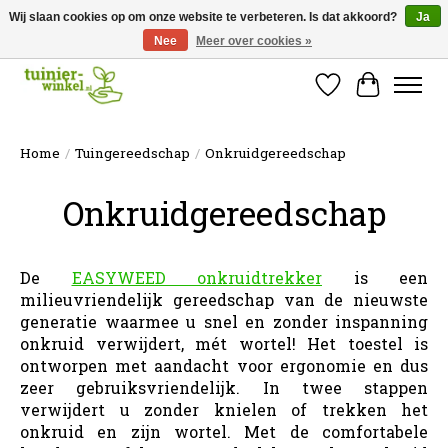
Wij slaan cookies op om onze website te verbeteren. Is dat akkoord?
Ja
Nee
Meer over cookies »
Online tuinartikelen kopen ✓ Online sinds 2007 ✓ Thuiswinkel Waarborg
Verlanglijst
Winkelw
Home
/
Tuingereedschap
/
Onkruidgereedschap
Onkruidgereedschap
De
EASYWEED onkruidtrekker
is een
milieuvriendelijk gereedschap van de nieuwste
generatie waarmee u snel en zonder inspanning
onkruid verwijdert, mét wortel! Het toestel is
ontworpen met aandacht voor ergonomie en dus
zeer gebruiksvriendelijk. In twee stappen
verwijdert u zonder knielen of trekken het
onkruid en zijn wortel. Met de comfortabele