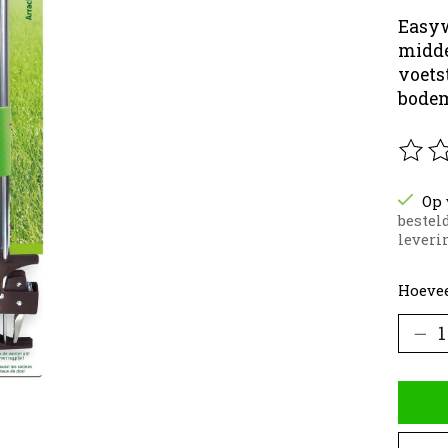
Easyw
midde
voets
bodem
De be
Op 
bestel
leverin
Hoevee