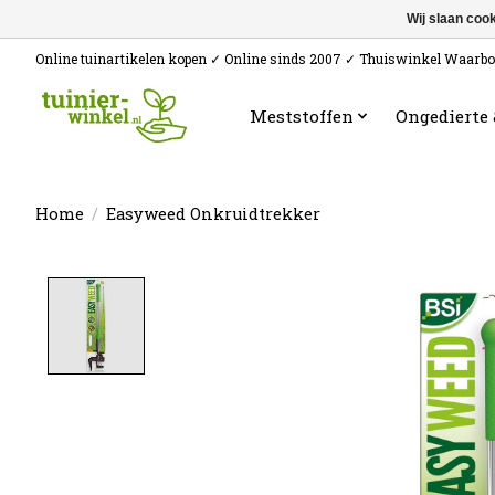
Wij slaan coo
Online tuinartikelen kopen ✓ Online sinds 2007 ✓ Thuiswinkel Waarb
Meststoffen
Ongedierte
Home
/
Easyweed Onkruidtrekker
Product image slideshow Items