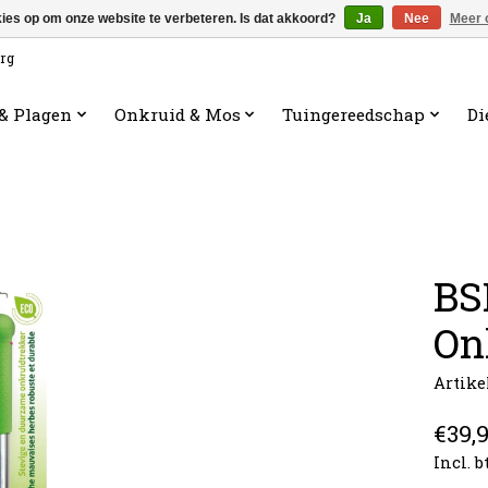
kies op om onze website te verbeteren. Is dat akkoord?
Ja
Nee
Meer 
org
 & Plagen
Onkruid & Mos
Tuingereedschap
Di
BS
On
Artik
€39,
Incl. 