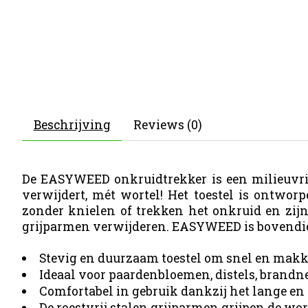
Beschrijving
Reviews (0)
De EASYWEED onkruidtrekker is een milieuvri
verwijdert, mét wortel! Het toestel is ontwo
zonder knielen of trekken het onkruid en zij
grijparmen verwijderen. EASYWEED is bovendie
Stevig en duurzaam toestel om snel en makke
Ideaal voor paardenbloemen, distels, brandne
Comfortabel in gebruik dankzij het lange en 
De roestvrij stalen grijparmen grijpen de wo