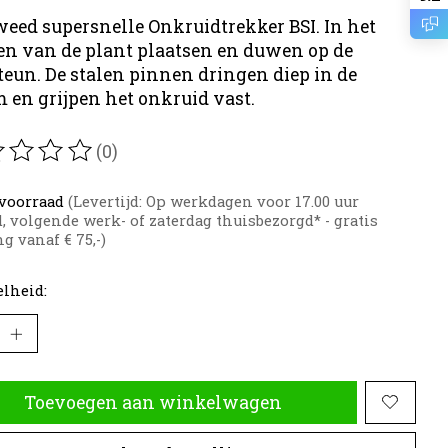
eed supersnelle Onkruidtrekker BSI. In het
n van de plant plaatsen en duwen op de
teun. De stalen pinnen dringen diep in de
 en grijpen het onkruid vast.
(0)
oordeling van dit product is
0
van de 5
voorraad
(Levertijd: Op werkdagen voor 17.00 uur
d, volgende werk- of zaterdag thuisbezorgd* - gratis
g vanaf € 75,-)
lheid:
Toevoegen aan winkelwagen