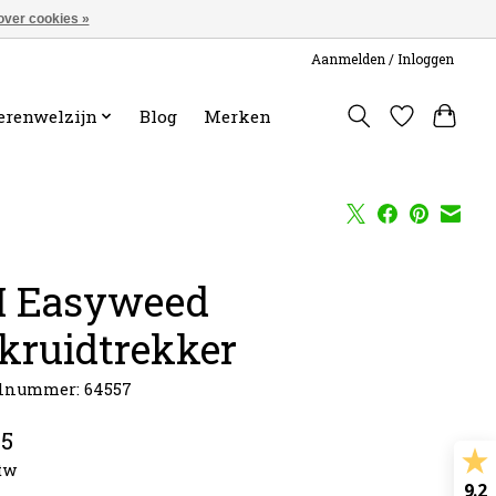
over cookies »
Aanmelden / Inloggen
erenwelzijn
Blog
Merken
I Easyweed
kruidtrekker
elnummer: 64557
95
btw
9.2