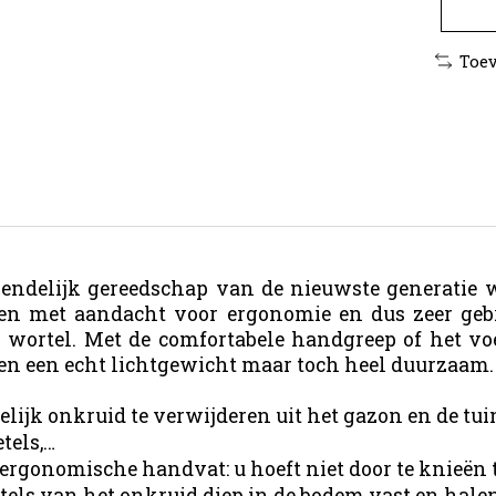
Toev
endelijk gereedschap van de nieuwste generatie
rpen met aandacht voor ergonomie en dus zeer gebr
n wortel. Met de comfortabele handgreep of het vo
n een echt lichtgewicht maar toch heel duurzaam.
lijk onkruid te verwijderen uit het gazon en de tui
tels,…
ergonomische handvat: u hoeft niet door te knieën 
rtels van het onkruid diep in de bodem vast en halen