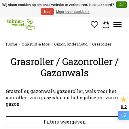
Wij slaan cookies op om onze website te verbeteren. Is dat akkoord?
Ja
Nee
Meer over cookies »
Online tuinartikelen kopen ✓ Online sinds 2007 ✓ Thuiswinkel Waarborg
Verlanglijst
Winkelw
Home
/
Onkruid & Mos
/
Gazon onderhoud
/
Grasroller
Grasroller / Gazonroller /
Gazonwals
Grasroller, gazonwals, gazonroller, wals voor het
aanrollen van graszoden en het egaliseren van uw
gazon.
9.2
Filters weergeven