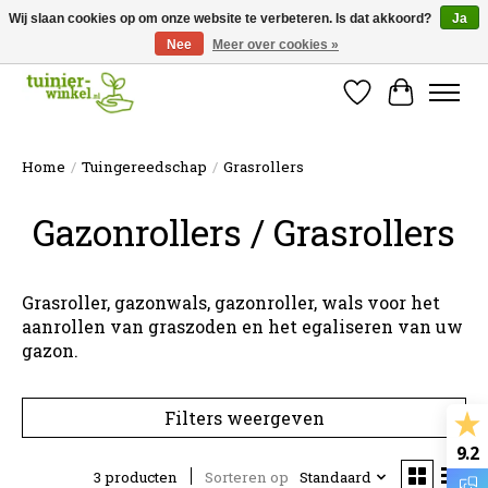
Wij slaan cookies op om onze website te verbeteren. Is dat akkoord?
Ja
Nee
Meer over cookies »
Online tuinartikelen kopen ✓ Online sinds 2007 ✓ Thuiswinkel Waarborg
Verlanglijst
Winkelw
Home
/
Tuingereedschap
/
Grasrollers
Gazonrollers / Grasrollers
Grasroller, gazonwals, gazonroller, wals voor het
aanrollen van graszoden en het egaliseren van uw
gazon.
Filters weergeven
9.2
3 producten
Sorteren op
Standaard