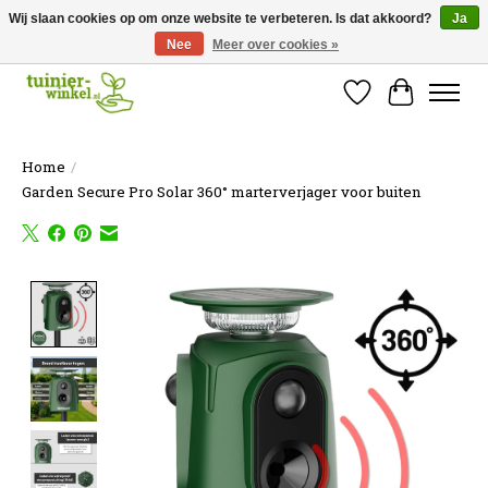
Wij slaan cookies op om onze website te verbeteren. Is dat akkoord?
Ja
Nee
Meer over cookies »
Online tuinartikelen kopen ✓ Online sinds 2007 ✓ Thuiswinkel Waarborg
Verlanglijst
Winkelw
Home
/
Garden Secure Pro Solar 360° marterverjager voor buiten
Product image slideshow Items