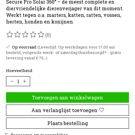
Secure Pro Solar 360° – de meest complete en
diervriendelijke dierenverjager van dit moment.
Werkt tegen o.a. marters, katten, ratten, vossen,
herten, honden en konijnen.
(0)
De beoordeling van dit product is
0
van de 5
Op voorraad
(Levertijd: Op werkdagen voor 17.00 uur
besteld, volgende werk- of zaterdag thuisbezorgd* - gratis
levering vanaf € 75,-)
Hoeveelheid:
Toevoegen aan winkelwagen
Aan verlanglijst toevoegen
Plaats bestelling
Toevoegen om te vergelijken