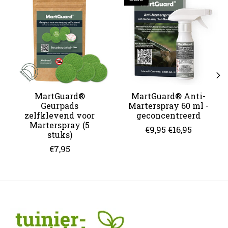
MartGuard®
MartGuard® Anti-
Geurpads
Marterspray 60 ml -
zelfklevend voor
geconcentreerd
Marterspray (5
€9,95
€16,95
stuks)
€7,95