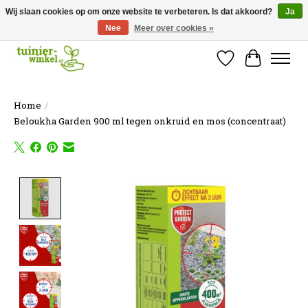
Wij slaan cookies op om onze website te verbeteren. Is dat akkoord?
Ja
Nee
Meer over cookies »
Online tuinartikelen kopen ✓ Online sinds 2007 ✓ Thuiswinkel Waarborg
Verlanglijst
Winkelw
Home
/
Beloukha Garden 900 ml tegen onkruid en mos (concentraat)
Product image slideshow Items