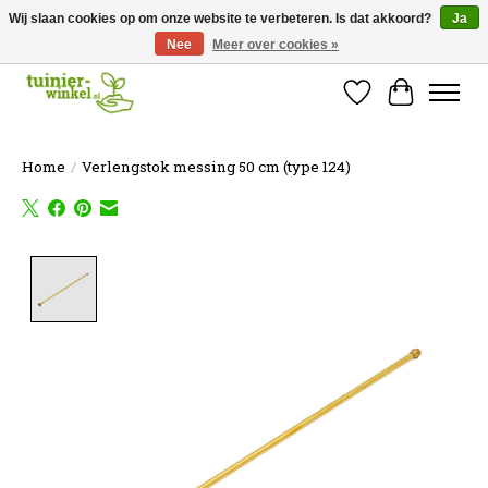
Wij slaan cookies op om onze website te verbeteren. Is dat akkoord?
Ja
Nee
Meer over cookies »
Online tuinartikelen kopen ✓ Online sinds 2007 ✓ Thuiswinkel Waarborg
Verlanglijst
Winkelw
Home
/
Verlengstok messing 50 cm (type 124)
Product image slideshow Items