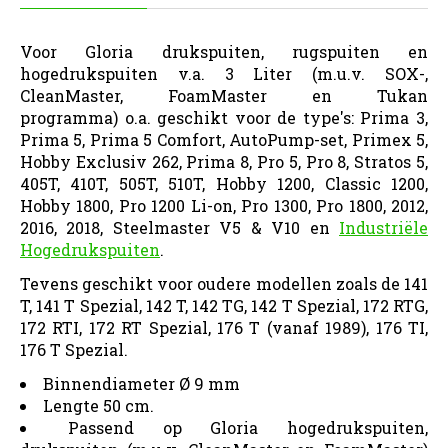
Voor Gloria drukspuiten, rugspuiten en
hogedrukspuiten v.a. 3 Liter (m.u.v. SOX-,
CleanMaster, FoamMaster en Tukan
programma)
o.a. geschikt voor de type's: Prima 3,
Prima 5, Prima 5 Comfort, AutoPump-set, Primex 5,
Hobby Exclusiv 262, Prima 8, Pro 5, Pro 8, Stratos 5,
405T, 410T, 505T, 510T, Hobby 1200, Classic 1200,
Hobby 1800, Pro 1200 Li-on, Pro 1300, Pro 1800, 2012,
2016, 2018, Steelmaster V5 & V10 en
Industriële
Hogedrukspuiten
.
Tevens geschikt voor oudere modellen zoals de 141
T, 141 T Spezial, 142 T, 142 TG, 142 T Spezial, 172 RTG,
172 RTI, 172 RT Spezial, 176 T (vanaf 1989), 176 TI,
176 T Spezial.
Binnendiameter Ø 9 mm
Lengte 50 cm.
Passend op Gloria hogedrukspuiten,