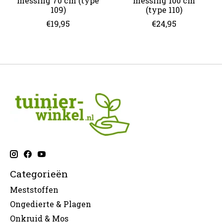
messing 70 cm (type
messing 100 cm
109)
(type 110)
€19,95
€24,95
Categorieën
Meststoffen
Ongedierte & Plagen
Onkruid & Mos