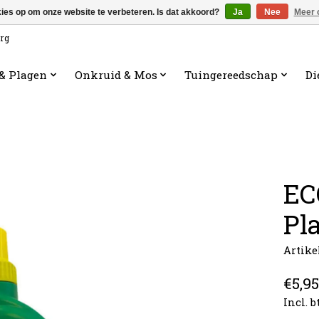
kies op om onze website te verbeteren. Is dat akkoord?
Ja
Nee
Meer 
org
 & Plagen
Onkruid & Mos
Tuingereedschap
Di
EC
Pl
Artike
€5,95
Incl. 