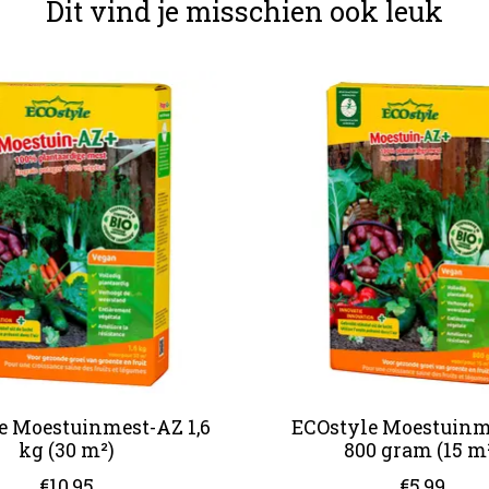
Dit vind je misschien ook leuk
e Moestuinmest-AZ 1,6
ECOstyle Moestuinm
kg (30 m²)
800 gram (15 m
€10,95
€5,99