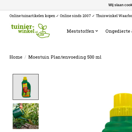
Wij slaan coo
Online tuinartikelen kopen ✓ Online sinds 2007 ✓ Thuiswinkel Waarb
Meststoffen
Ongedierte
Home
/
Moestuin Plantenvoeding 500 ml
Product image slideshow Items