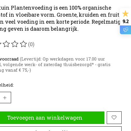
uin Plantenvoeding is een 100% organische
tof in vloeibare vorm. Groente, kruiden en fruit
9.2
n veel voeding in een korte periode. Regelmatig
ng geven is daarom belangrijk.
(0)
oordeling van dit product is
0
van de 5
voorraad
(Levertijd: Op werkdagen voor 17.00 uur
d, volgende werk- of zaterdag thuisbezorgd* - gratis
g vanaf € 75,-)
lheid:
Toevoegen aan winkelwagen