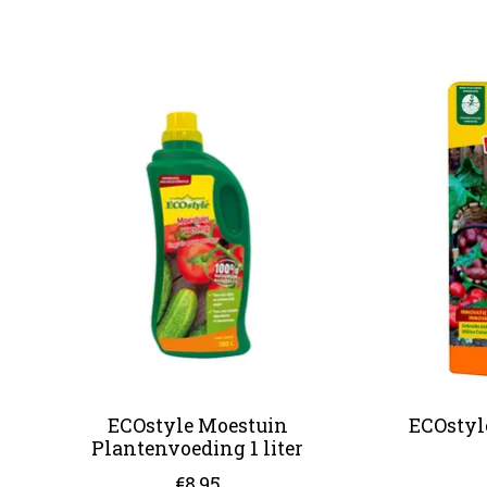
Items van productcarrousel
ECOstyle Moestuin
ECOstyl
Plantenvoeding 1 liter
€8,95