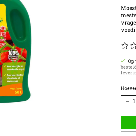
Moest
mests
vrage
voedi
De be
Op 
bestel
leverin
Hoevee