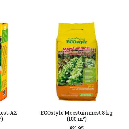
est-AZ
ECOstyle Moestuinmest 8 kg
²)
(100 m²)
€21,95