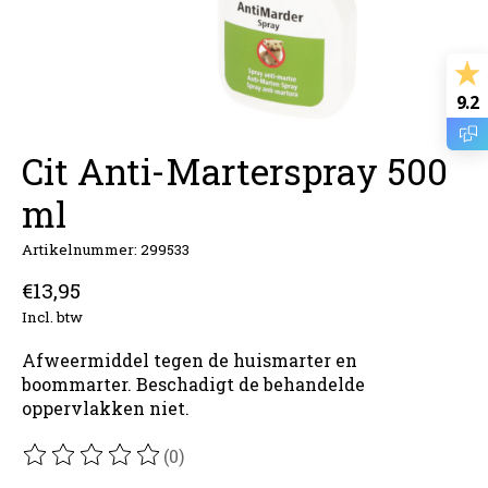
9.2
Cit Anti-Marterspray 500
ml
Artikelnummer: 299533
€13,95
Incl. btw
Afweermiddel tegen de huismarter en
boommarter. Beschadigt de behandelde
oppervlakken niet.
(0)
De beoordeling van dit product is
0
van de 5