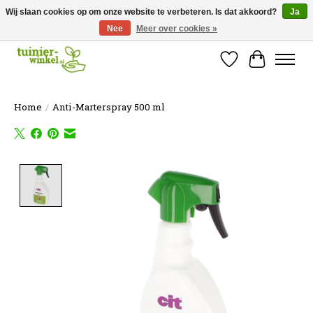
Wij slaan cookies op om onze website te verbeteren. Is dat akkoord?
Ja
Nee
Meer over cookies »
Online tuinartikelen kopen ✓ Online sinds 2007 ✓ Thuiswinkel Waarborg
Verlanglijst
Winkelw
Home
/
Anti-Marterspray 500 ml
Product image slideshow Items