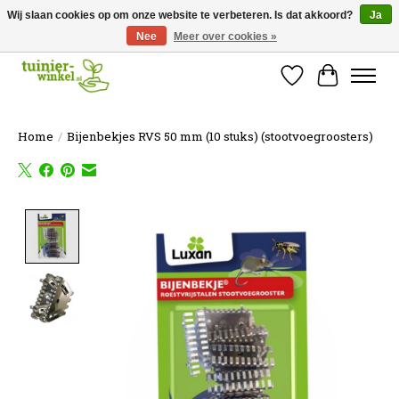
Wij slaan cookies op om onze website te verbeteren. Is dat akkoord?
Ja
Nee
Meer over cookies »
Online tuinartikelen kopen ✓ Online sinds 2007 ✓ Thuiswinkel Waarborg
Verlanglijst
Winkelw
Home
/
Bijenbekjes RVS 50 mm (10 stuks) (stootvoegroosters)
Product image slideshow Items