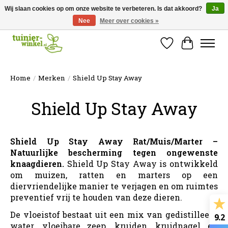
Wij slaan cookies op om onze website te verbeteren. Is dat akkoord?
Ja
Nee
Meer over cookies »
Online tuinartikelen kopen ✓ Online sinds 2007 ✓ Thuiswinkel Waarborg
Verlanglijst
Winkelw
Home
/
Merken
/
Shield Up Stay Away
Shield Up Stay Away
Shield Up Stay Away Rat/Muis/Marter –
Natuurlijke bescherming tegen ongewenste
knaagdieren.
Shield Up Stay Away is ontwikkeld
om muizen, ratten en marters op een
diervriendelijke manier te verjagen en om ruimtes
preventief vrij te houden van deze dieren.
De vloeistof bestaat uit een mix van gedistilleerd
9.2
water, vloeibare zeep, kruiden, kruidnagel en