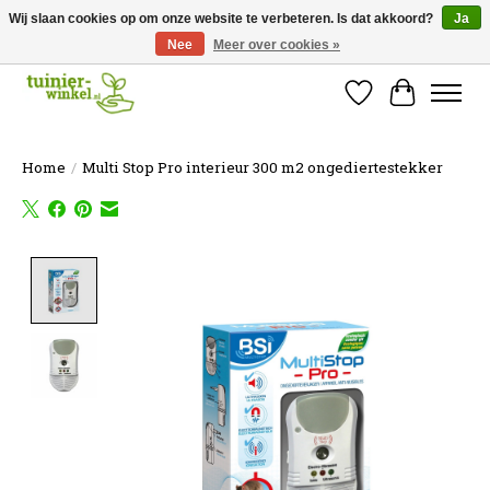
Wij slaan cookies op om onze website te verbeteren. Is dat akkoord?
Ja
Nee
Meer over cookies »
Online tuinartikelen kopen ✓ Online sinds 2007 ✓ Thuiswinkel Waarborg
Verlanglijst
Winkelw
Home
/
Multi Stop Pro interieur 300 m2 ongediertestekker
Product image slideshow Items