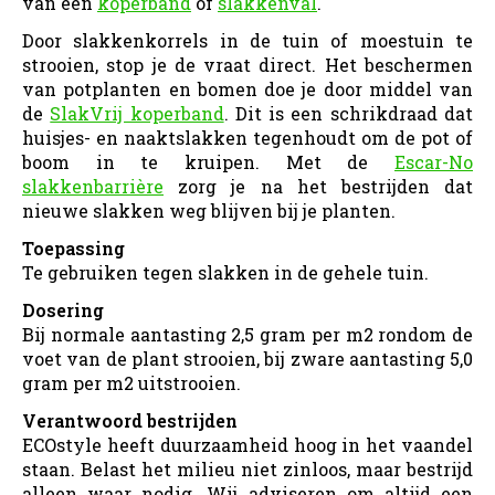
van een
koperband
of
slakkenval
.
Door slakkenkorrels in de tuin of moestuin te
strooien, stop je de vraat direct. Het beschermen
van potplanten en bomen doe je door middel van
de
SlakVrij koperband
. Dit is een schrikdraad dat
huisjes- en naaktslakken tegenhoudt om de pot of
boom in te kruipen. Met de
Escar-No
slakkenbarrière
zorg je na het bestrijden dat
nieuwe slakken weg blijven bij je planten.
Toepassing
Te gebruiken tegen slakken in de gehele tuin.
Dosering
Bij normale aantasting 2,5 gram per m2 rondom de
voet van de plant strooien, bij zware aantasting 5,0
gram per m2 uitstrooien.
Verantwoord bestrijden
ECOstyle heeft duurzaamheid hoog in het vaandel
staan. Belast het milieu niet zinloos, maar bestrijd
alleen waar nodig. Wij adviseren om altijd een