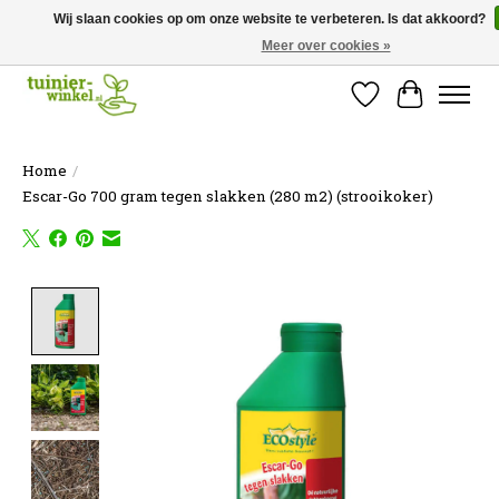
Wij slaan cookies op om onze website te verbeteren. Is dat akkoord?
Meer over cookies »
Online tuinartikelen kopen ✓ Online sinds 2007 ✓ Thuiswinkel Waarborg
Verlanglijst
Winkelw
Home
/
Escar-Go 700 gram tegen slakken (280 m2) (strooikoker)
Product image slideshow Items