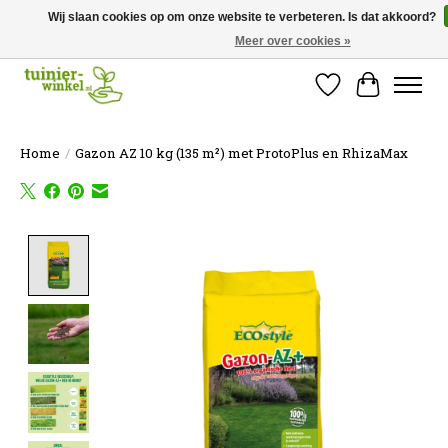
Wij slaan cookies op om onze website te verbeteren. Is dat akkoord?
Meer over cookies »
Online tuinartikelen kopen ✓ Online sinds 2007 ✓ Thuiswinkel Waarborg
Verlanglijst
Winkelw
Home
/
Gazon AZ 10 kg (135 m²) met ProtoPlus en RhizaMax
Product image slideshow Items