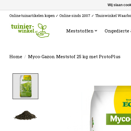
Wij slaan coo
Online tuinartikelen kopen ✓ Online sinds 2007 ✓ Thuiswinkel Waarb
Meststoffen
Ongedierte
Home
/
Myco-Gazon Meststof 25 kg met ProtoPlus
Product image slideshow Items