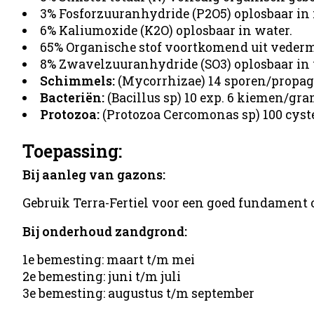
3% Fosforzuuranhydride (P2O5) oplosbaar in
6% Kaliumoxide (K2O) oplosbaar in water.
65% Organische stof voortkomend uit vederm
8% Zwavelzuuranhydride (SO3) oplosbaar in 
Schimmels:
(Mycorrhizae) 14 sporen/propag
Bacteriën:
(Bacillus sp) 10 exp. 6 kiemen/gra
Protozoa:
(Protozoa Cercomonas sp) 100 cys
Toepassing:
Bij aanleg van gazons:
Gebruik Terra-Fertiel voor een goed fundamen
Bij onderhoud zandgrond:
1e bemesting: maart t/m mei
2e bemesting: juni t/m juli
3e bemesting: augustus t/m september