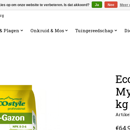
kies op om onze website te verbeteren. Is dat akkoord?
Ja
Nee
Meer 
org
 & Plagen
Onkruid & Mos
Tuingereedschap
Di
Ec
My
kg
Artike
€64,