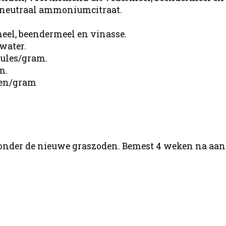
 neutraal ammoniumcitraat.
eel, beendermeel en vinasse.
water.
ules/gram.
m.
ten/gram
t onder de nieuwe graszoden. Bemest 4 weken na aa