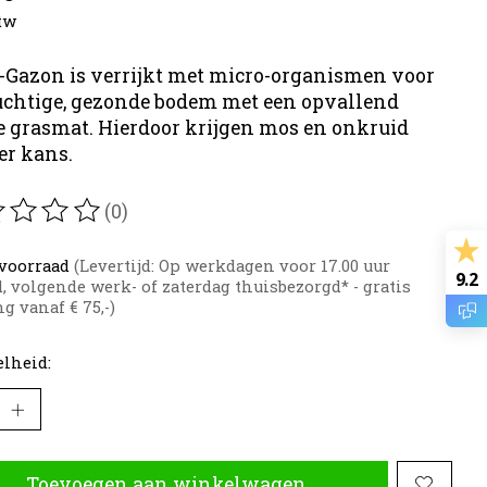
btw
Gazon is verrijkt met micro-organismen voor
uchtige, gezonde bodem met een opvallend
e grasmat. Hierdoor krijgen mos en onkruid
r kans.
(0)
oordeling van dit product is
0
van de 5
voorraad
(Levertijd: Op werkdagen voor 17.00 uur
9.2
d, volgende werk- of zaterdag thuisbezorgd* - gratis
g vanaf € 75,-)
lheid:
Toevoegen aan winkelwagen