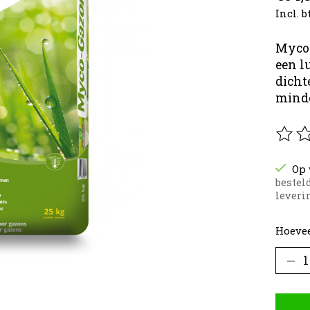
Incl. 
Myco-
een l
dicht
minde
De be
Op 
bestel
leverin
Hoevee