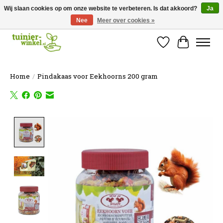
Wij slaan cookies op om onze website te verbeteren. Is dat akkoord?
Ja
Nee
Meer over cookies »
Online tuinartikelen kopen ✓ Online sinds 2007 ✓ Thuiswinkel Waarborg
Verlanglijst
Winkelw
Home
/
Pindakaas voor Eekhoorns 200 gram
Product image slideshow Items