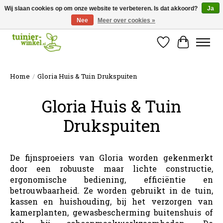
Wij slaan cookies op om onze website te verbeteren. Is dat akkoord?
Ja
Nee
Meer over cookies »
Online tuinartikelen kopen ✓ Online sinds 2007 ✓ Thuiswinkel Waarborg
Verlanglijst
Winkelw
Home
/
Gloria Huis & Tuin Drukspuiten
Gloria Huis & Tuin
Drukspuiten
De fijnsproeiers van Gloria worden gekenmerkt
door een robuuste maar lichte constructie,
ergonomische bediening, efficiëntie en
betrouwbaarheid. Ze worden gebruikt in de tuin,
kassen en huishouding, bij het verzorgen van
kamerplanten, gewasbescherming buitenshuis of