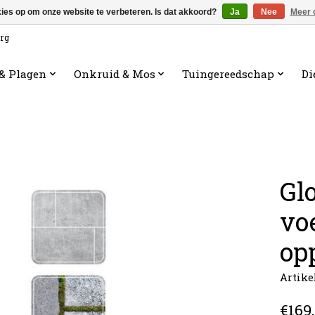
kies op om onze website te verbeteren. Is dat akkoord?
Ja
Nee
Meer 
org
 & Plagen
Onkruid & Mos
Tuingereedschap
Di
Gl
vo
op
Artike
€169