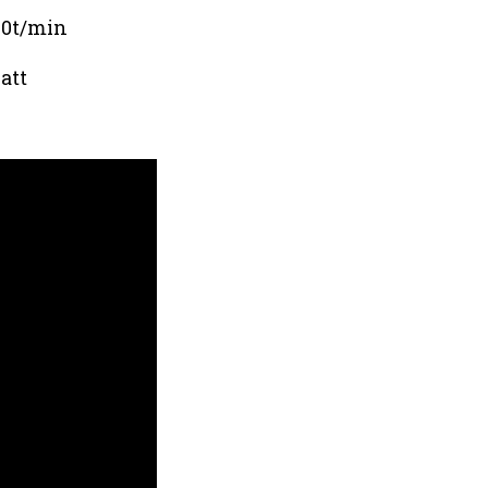
00t/min
att