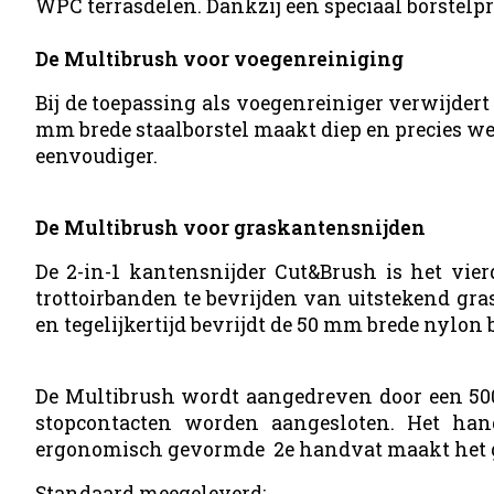
WPC terrasdelen. Dankzij een speciaal borstel
De Multibrush voor voegenreiniging
Bij de toepassing als voegenreiniger verwijder
mm brede staalborstel maakt diep en precies w
eenvoudiger.
De Multibrush voor graskantensnijden
De 2-in-1 kantensnijder
Cut&Brush
is het vier
trottoirbanden te bevrijden van uitstekend gra
en tegelijkertijd bevrijdt de 50 mm brede nylo
De Multibrush wordt aangedreven door een 500 
stopcontacten worden aangesloten. Het han
ergonomisch gevormde 2e handvat maakt het g
Standaard meegeleverd: