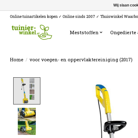
Wij slaan coo
Online tuinartikelen kopen ✓ Online sinds 2007 ✓ Thuiswinkel Waarb
Meststoffen
Ongedierte
Home
/
voor voegen- en oppervlaktereiniging (2017)
Product image slideshow Items