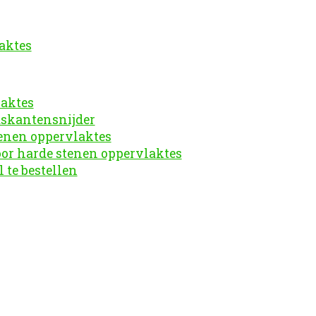
aktes
laktes
askantensnijder
tenen oppervlaktes
oor harde stenen oppervlaktes
 te bestellen