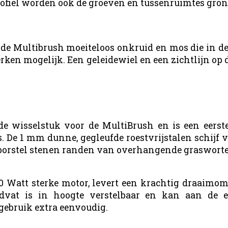
profiel worden ook de groeven en tussenruimtes gro
t de Multibrush moeiteloos onkruid en mos die in d
erken mogelijk. Een geleidewiel en een zichtlijn
de wisselstuk voor de
MultiBrush
en is een eers
s. De 1 mm dunne, gegleufde roestvrijstalen schijf
n borstel stenen randen van overhangende grasworte
Watt sterke motor, levert een krachtig draaimome
dvat is in hoogte verstelbaar en kan aan de 
ebruik extra eenvoudig.