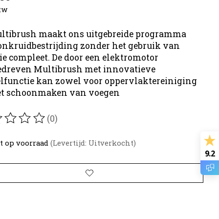
btw
ltibrush maakt ons uitgebreide programma
onkruidbestrijding zonder het gebruik van
e compleet. De door een elektromotor
dreven Multibrush met innovatieve
lfunctie kan zowel voor oppervlaktereiniging
et schoonmaken van voegen
(0)
oordeling van dit product is
0
van de 5
t op voorraad
(Levertijd: Uitverkocht)
9.2