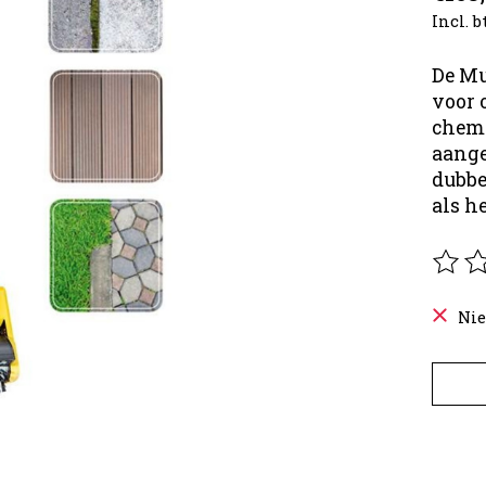
Incl. 
De Mu
voor 
chemi
aange
dubbe
als h
De be
Nie