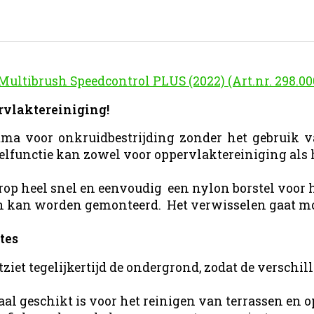
 Multibrush Speedcontrol PLUS (2022) (Art.nr. 298.00
rvlaktereiniging!
ma voor onkruidbestrijding zonder het gebruik v
lfunctie kan zowel voor oppervlaktereiniging al
aarop heel snel en eenvoudig een nylon borstel voor
en kan worden gemonteerd. Het verwisselen gaat mo
tes
tziet tegelijkertijd de ondergrond, zodat de verschi
imaal geschikt is voor het reinigen van terrassen en