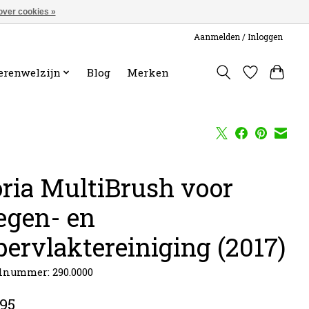
over cookies »
Aanmelden / Inloggen
erenwelzijn
Blog
Merken
oria MultiBrush voor
egen- en
pervlaktereiniging (2017)
lnummer: 290.0000
,95