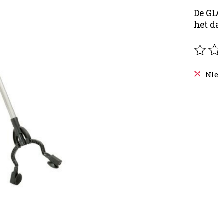
De GL
het d
De be
Nie