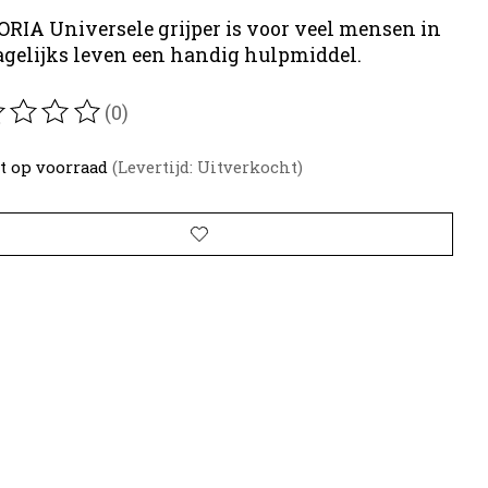
ORIA Universele grijper is voor veel mensen in
agelijks leven een handig hulpmiddel.
(0)
oordeling van dit product is
0
van de 5
t op voorraad
(Levertijd: Uitverkocht)