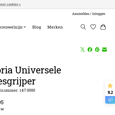
over cookies »
Aanmelden / Inloggen
erenwelzijn
Blog
Merken
oria Universele
esgrijper
lnummer: 147.0000
9.2
95
btw