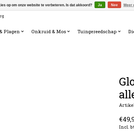
kies op om onze website te verbeteren. Is dat akkoord?
Ja
Nee
Meer 
org
 & Plagen
Onkruid & Mos
Tuingereedschap
Di
Gl
all
Artike
€49,
Incl. 