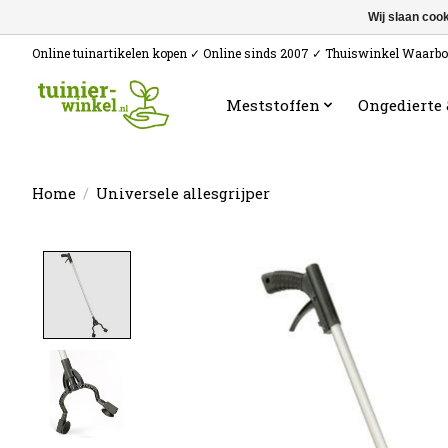
Wij slaan coo
Online tuinartikelen kopen ✓ Online sinds 2007 ✓ Thuiswinkel Waarb
Meststoffen
Ongedierte
Home
/
Universele allesgrijper
Product image slideshow Items