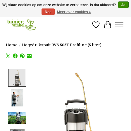
Wij slaan cookies op om onze website te verbeteren. Is dat akkoord?
Ja
Nee
Meer over cookies »
Online tuinartikelen kopen ✓ Online sinds 2007 ✓ Thuiswinkel Waarborg
Verlanglijst
Winkelw
Home
/
Hogedrukspuit RVS 505T Profiline (5 liter)
Product image slideshow Items