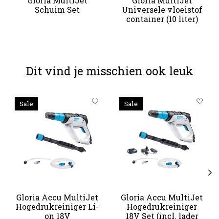
Gloria MultiJet
Gloria MultiJet
Schuim Set
Universele vloeistof
container (10 liter)
Dit vind je misschien ook leuk
Items van productcarrousel
Sale
Sale
Gloria Accu MultiJet
Gloria Accu MultiJet
Hogedrukreiniger Li-
Hogedrukreiniger
on 18V
18V Set (incl. lader