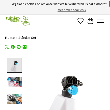
Wij slaan cookies op om onze website te verbeteren. Is dat akkoord?
Meer over cookies »
Online tuinartikelen kopen ✓ Online sinds 2007 ✓ Thuiswinkel Waarborg
Verlanglijst
Winkelw
Home
/
Schuim Set
Product image slideshow Items