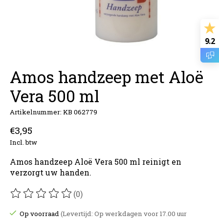
9.2
Amos handzeep met Aloë
Vera 500 ml
Artikelnummer: KB 062779
€3,95
Incl. btw
Amos handzeep Aloë Vera 500 ml reinigt en
verzorgt uw handen.
(0)
De beoordeling van dit product is
0
van de 5
Op voorraad
(Levertijd: Op werkdagen voor 17.00 uur