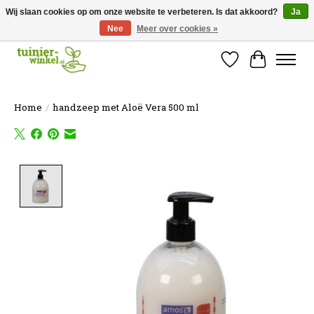
Wij slaan cookies op om onze website te verbeteren. Is dat akkoord?
Ja
Nee
Meer over cookies »
Online tuinartikelen kopen ✓ Online sinds 2007 ✓ Thuiswinkel Waarborg
Verlanglijst
Winkelw
Home
/
handzeep met Aloë Vera 500 ml
Product image slideshow Items