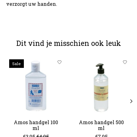
verzorgt uw handen.
Dit vind je misschien ook leuk
Items van productcarrousel
Sale
Amos handgel 100
Amos handgel 500
ml
ml
€3,95
€4,95
€7,95