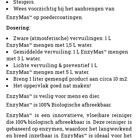
Steigers.
Wees voorzichtig bij het aanbrengen van
EnzyMas™
op poedercoatingen.
Dosering:
Zware (atmosferische) vervuilingen: 1 L
EnzyMas™ mengen met 1,5 L water.
Gemiddelde vervuiling: 1 L EnzyMas™ mengen
met 3 L water.
Lichte vervuiling & preventief 1 L
EnzyMas™ mengen met 5 L water.
Breng 1 liter gemengd product aan circa 10 m2.
Het oppervlak goed nat maken!
EnzyMas™ is veilig voor mens en dier.
EnzyMas™
is 100% Biologische afbreekbaar.
EnzyMas™ is een innovatieve, vloeibare reiniger
die 100% biologisch afbreekbaar is. Deze reiniger is
gebaseerd op enzymen, waardoor het langwerkend
en breed inzetbaar is. EnzyMas™ is ideaal voor het