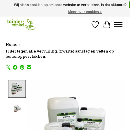
Wij slaan cookies op om onze website te verbeteren. Is dat akkoord?
Meer over cookies »
Online tuinartikelen kopen ✓ Online sinds 2007 ✓ Thuiswinkel Waarborg
Verlanglijst
Winkelw
Home
/
1 liter tegen alle vervuiling, (zwarte) aanslag en vetten op
buitenoppervlakken.
Product image slideshow Items