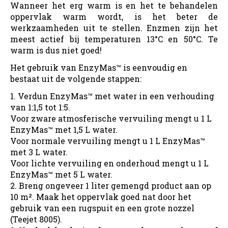
Wanneer het erg warm is en het te behandelen
oppervlak warm wordt, is het beter de
werkzaamheden uit te stellen. Enzmen zijn het
meest actief bij temperaturen 13°C en 50°C. Te
warm is dus niet goed!
Het gebruik van EnzyMas™ is eenvoudig en
bestaat uit de volgende stappen:
1. Verdun EnzyMas™ met water in een verhouding
van 1:1,5 tot 1:5.
Voor zware atmosferische vervuiling mengt u 1 L
EnzyMas™ met 1,5 L water.
Voor normale vervuiling mengt u 1 L EnzyMas™
met 3 L water.
Voor lichte vervuiling en onderhoud mengt u 1 L
EnzyMas™ met 5 L water.
2. Breng ongeveer 1 liter gemengd product aan op
10 m². Maak het oppervlak goed nat door het
gebruik van een rugspuit en een grote nozzel
(Teejet 8005).