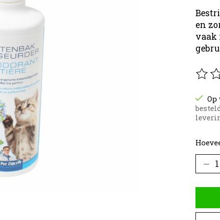
Bestr
en zo
vaak 
gebru
De be
Op 
bestel
leverin
Hoevee