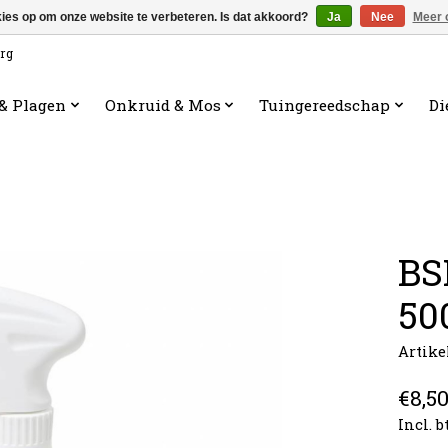
kies op om onze website te verbeteren. Is dat akkoord?
Ja
Nee
Meer 
org
 & Plagen
Onkruid & Mos
Tuingereedschap
Di
BS
50
Artike
€8,5
Incl. 