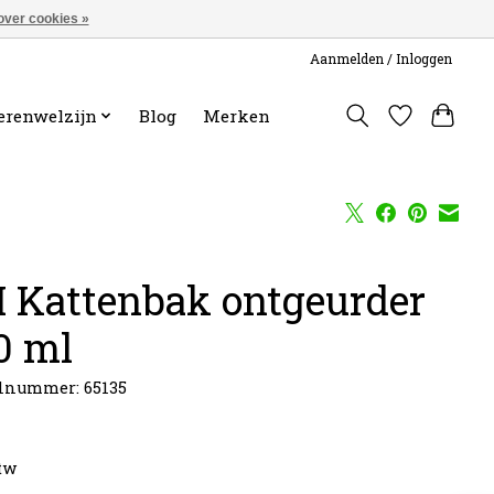
over cookies »
Aanmelden / Inloggen
erenwelzijn
Blog
Merken
I Kattenbak ontgeurder
0 ml
lnummer: 65135
0
btw