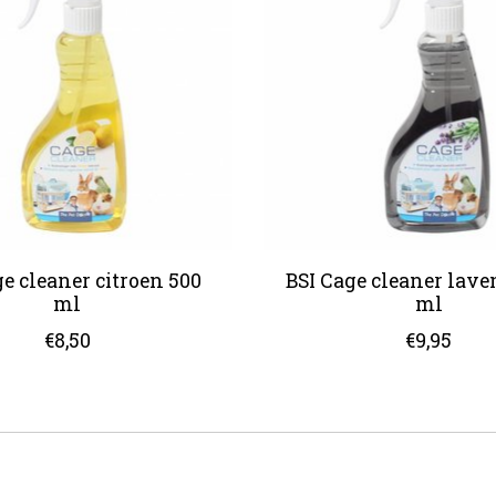
ge cleaner citroen 500
BSI Cage cleaner lave
ml
ml
€8,50
€9,95