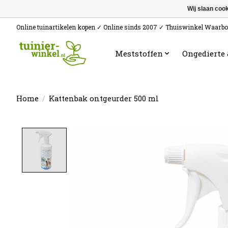
Wij slaan coo
Online tuinartikelen kopen ✓ Online sinds 2007 ✓ Thuiswinkel Waarb
Meststoffen
Ongedierte
Home
/
Kattenbak ontgeurder 500 ml
Product image slideshow Items