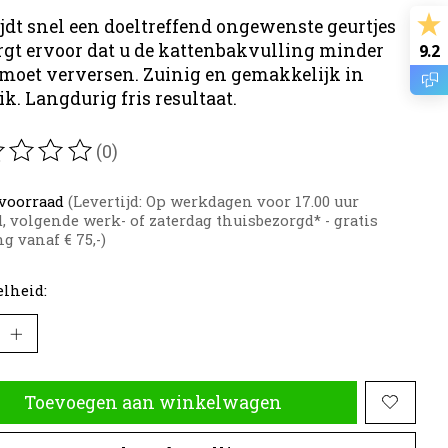
ijdt snel een doeltreffend ongewenste geurtjes
rgt ervoor dat u de kattenbakvulling minder
9.2
moet verversen. Zuinig en gemakkelijk in
ik. Langdurig fris resultaat.
(0)
oordeling van dit product is
0
van de 5
voorraad
(Levertijd: Op werkdagen voor 17.00 uur
d, volgende werk- of zaterdag thuisbezorgd* - gratis
g vanaf € 75,-)
lheid:
Toevoegen aan winkelwagen