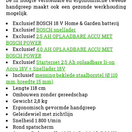
De in hoogte verstelbare en ergonomische tweede
handgreep maakt ook een gezonde werkhouding
mogelijk.
Exclusief BOSCH 18 V Home & Garden batterij
Exclusief
BOSCH snellader
Exclusief
2,5 AH OPLAADBARE ACCU MET
BOSCH POWER
Exclusief
4,0 AH OPLAADBARE ACCU MET
BOSCH POWER
Exclusief
Starterset 2,5 Ah oplaadbare li-on
Accu 18V + Snellader 18V
Inclusief
messing beklede staalborstel (Ø 110
mm, breedte 15 mm)
Lengte 118 cm
Ombouwen zonder gereedschap
Gewicht 2,8 kg
Ergonomisch gevormde handgreep
Geleidewiel met zichtlijn
Snelheid 1.800 t/min
Rond spatscherm