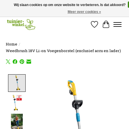
Wij slaan cookies op om onze website te verbeteren. Is dat akkoord?
Meer over cookies »
Online tuinartikelen kopen ✓ Online sinds 2007 ✓ Thuiswinkel Waarborg
Verlanglijst
Winkelw
Home
/
Weedbrush 18V Li-on Voegenborstel (exclusief accu en lader)
Product image slideshow Items