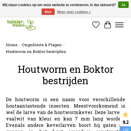
Wij slaan cookies op om onze website te verbeteren. Is dat akkoord?
Ja
Nee
Meer over cookies »
Online tuinartikelen kopen ✓ Online sinds 2007 ✓ Thuiswinkel Waarborg
Verlanglijst
Winkelw
Home
/
Ongedierte & Plagen
/
Houtworm en Boktor bestrijden
Houtworm en Boktor
bestrijden
De houtworm is een naam voor verschillende
houtaantastende insecten. Meestvoorkomend is
wel de larve van de houtwormkever. Deze larve is
vaalwit van kleur en kan 7 mm lang worden.
9.2
Evenals andere keverlarven boort hij gaten en