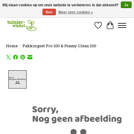
Wij slaan cookies op om onze website te verbeteren. Is dat akkoord?
Ja
Nee
Meer over cookies »
Online tuinartikelen kopen ✓ Online sinds 2007 ✓ Thuiswinkel Waarborg
Verlanglijst
Winkelw
Home
/
Pakkingset Pro 100 & Foamy Clean 100
Product image slideshow Items