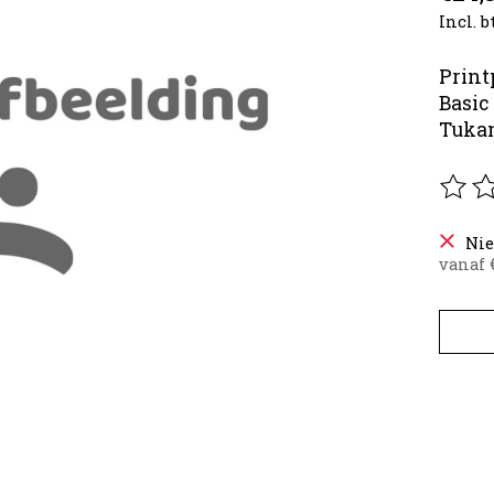
Incl. 
Print
Basic 
Tukan 
De be
Nie
vanaf €