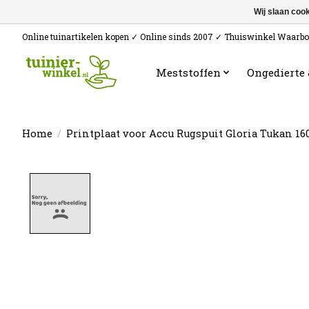
Wij slaan coo
Online tuinartikelen kopen ✓ Online sinds 2007 ✓ Thuiswinkel Waarb
Meststoffen
Ongedierte
Home
/
Printplaat voor Accu Rugspuit Gloria Tukan 16
Product image slideshow Items