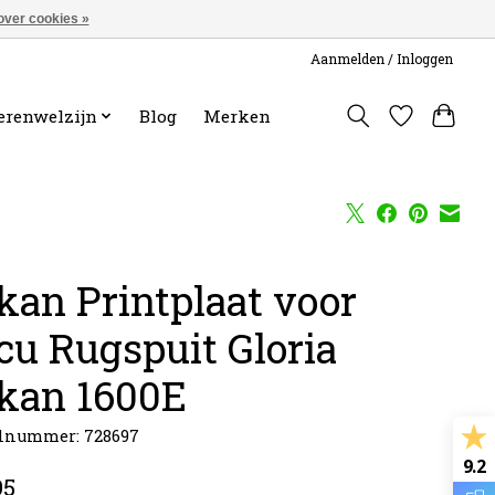
over cookies »
Aanmelden / Inloggen
erenwelzijn
Blog
Merken
kan Printplaat voor
cu Rugspuit Gloria
kan 1600E
elnummer: 728697
9.2
95