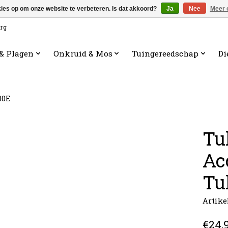
kies op om onze website te verbeteren. Is dat akkoord?
Ja
Nee
Meer 
org
 & Plagen
Onkruid & Mos
Tuingereedschap
Di
00E
Tu
Ac
Tu
Artik
€24,