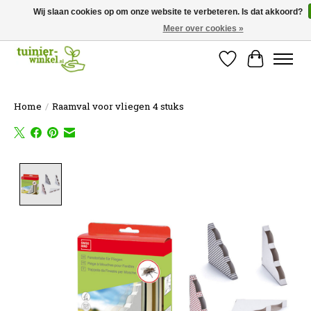
Wij slaan cookies op om onze website te verbeteren. Is dat akkoord?
Meer over cookies »
Online tuinartikelen kopen ✓ Online sinds 2007 ✓ Thuiswinkel Waarborg
Verlanglijst
Winkelw
Home
/
Raamval voor vliegen 4 stuks
Product image slideshow Items