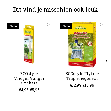
Dit vind je misschien ook leuk
Items van productcarrousel
Sale
Sale
ECOstyle
ECOstyle Flyfree
VliegenVanger
Trap vliegenval
Stickers
€12,99
€13,99
€4,95
€5,95