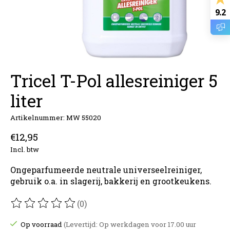
9.2
Tricel T-Pol allesreiniger 5
liter
Artikelnummer: MW 55020
€12,95
Incl. btw
Ongeparfumeerde neutrale universeelreiniger,
gebruik o.a. in slagerij, bakkerij en grootkeukens.
(0)
De beoordeling van dit product is
0
van de 5
Op voorraad
(Levertijd: Op werkdagen voor 17.00 uur