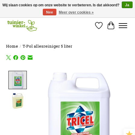
Wij slaan cookies op om onze website te verbeteren. Is dat akkoord?
Ja
Nee
Meer over cookies »
Online tuinartikelen kopen ✓ Online sinds 2007 ✓ Thuiswinkel Waarborg
Verlanglijst
Winkelw
Home
/
T-Pol allesreiniger 5 liter
Product image slideshow Items