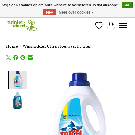
Wij slaan cookies op om onze website te verbeteren. Is dat akkoord?
Ja
Nee
Meer over cookies »
Online tuinartikelen kopen ✓ Online sinds 2007 ✓ Thuiswinkel Waarborg
Verlanglijst
Winkelw
Home
/
Wasmiddel Ultra vloeibaar 1.5 liter
Product image slideshow Items