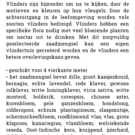
Vlinders zijn bijzonder om na te kijken, door de
motieven en kleuren op hun vleugels. Door de
achteruitgang in de leefomgeving worden vele
soorten vlinders bedreigd. Vlinders hebben een
specifieke flora nodig met veel bloeiende planten
om nectar uit te drinken. Met dit zorgvuldig
geselecteerde zaadmengsel kan een eigen
vlindertuin gecreëerd worden en de vlinders een
betere overlevingskans geven.
• geschikt voor 4 vierkante meter
• het zaadmengsel bevat dille, groot kaasjeskruid,
bernagie, echte lavendel, rode klaver, gewone
rolklaver, witte honingklaver, vicia sativa, witte
mosterd, bolderik, coreopsis, chinese aster,
korenbloem, gele ganzenbloem, hondstong,
ridderspoor, echium plantagineum, slaapmutsje,
schermscheefbloem, roodbloeiend vlas, vlas, grote
klaproos, kanariegras, vlambloem, welriekende
reseda, Oost-Indische kers, kruijpend ijzerhard,