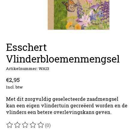
Esschert
Vlinderbloemenmengsel
Artikelnummer: WA13
€2,95
Incl. btw
Met dit zorgvuldig geselecteerde zaadmengsel
kan een eigen vlindertuin gecreëerd worden en de
vlinders een betere overlevingskans geven.
(0)
De beoordeling van dit product is
0
van de 5