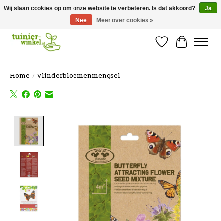
Wij slaan cookies op om onze website te verbeteren. Is dat akkoord?
Ja
Nee
Meer over cookies »
Online tuinartikelen kopen ✓ Online sinds 2007 ✓ Thuiswinkel Waarborg
Verlanglijst
Winkelw
Home
/
Vlinderbloemenmengsel
Product image slideshow Items