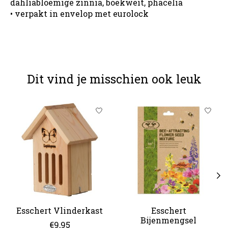
dahliabloemige zinnia, boekweit, phacelia
• verpakt in envelop met eurolock
Dit vind je misschien ook leuk
Items van productcarrousel
Esschert Vlinderkast
Esschert
Bijenmengsel
€9,95