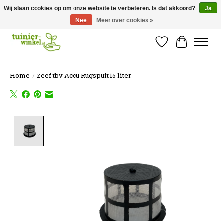
Wij slaan cookies op om onze website te verbeteren. Is dat akkoord?
Ja
Nee
Meer over cookies »
Online tuinartikelen kopen ✓ Online sinds 2007 ✓ Thuiswinkel Waarborg
Verlanglijst
Winkelw
Home
/
Zeef tbv Accu Rugspuit 15 liter
Product image slideshow Items