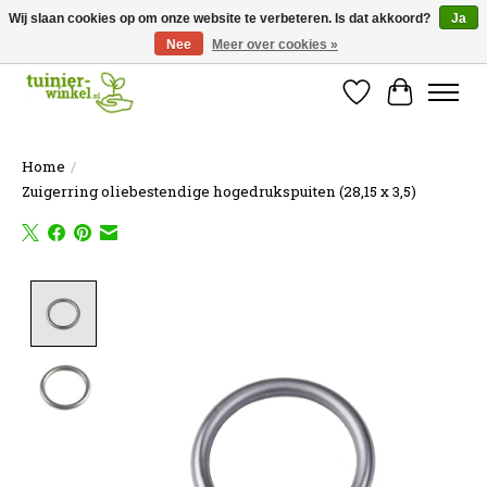
Wij slaan cookies op om onze website te verbeteren. Is dat akkoord?
Ja
Nee
Meer over cookies »
Online tuinartikelen kopen ✓ Online sinds 2007 ✓ Thuiswinkel Waarborg
Verlanglijst
Winkelw
Home
/
Zuigerring oliebestendige hogedrukspuiten (28,15 x 3,5)
Product image slideshow Items